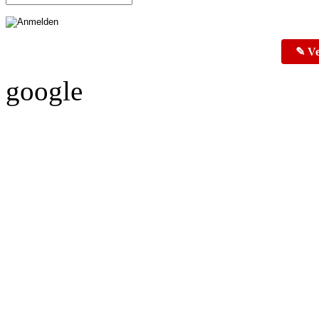
✎ Ve
google