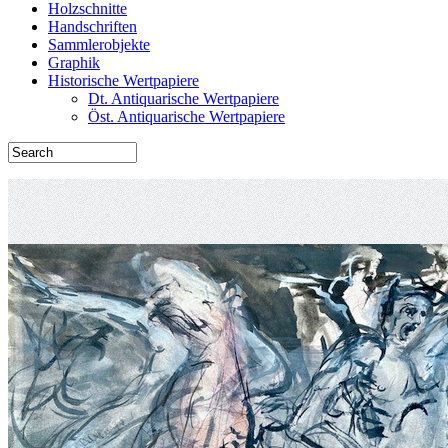
Holzschnitte
Handschriften
Sammlerobjekte
Graphik
Historische Wertpapiere
Dt. Antiquarische Wertpapiere
Öst. Antiquarische Wertpapiere