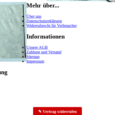
Mehr über...
Über uns
Datenschutzerklärung
Widerrufsrecht für Verbraucher
Informationen
Unsere AGB
Zahlung und Versand
Sitemap
Impressum
ung
✎ Vertrag widerrufen