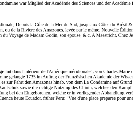
ondamine war Mitglied der Académie des Sciences und der Académie fra
ridionale, Depuis la Côte de la Mer du Sud, jusqu'aux Côtes du Brésil
, ou de la Riviere des Amazones, levée par le même.
Nouvelle Édition
ion du Voyage de Madam Godin, son epouse, & c. A Maestricht, Chez J
ge fait dans l'intérieur de l'Amérique méridionale", von Charles-Mar
mine gelangte 1735 im Auftrag der Französischen Akademie der Wissen
am es zur Fahrt den Amazonas hinab, von dem La Condamine auf Grund 
schuk sowie die richtige Nutzung des Chinin, welches den Kampf gege
mpfung bei den Eingeborenen, welche er in vorliegender Abhandlung verö
Cuenca heute Ecuador, früher Peru: "Vue d'une place preparee pour une