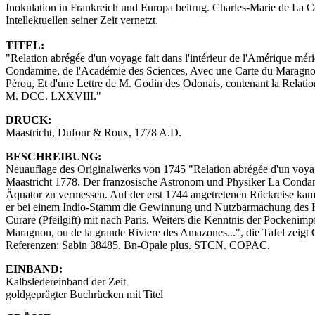
Inokulation in Frankreich und Europa beitrug. Charles-Marie de La C
Intellektuellen seiner Zeit vernetzt.
TITEL:
"Relation abrégée d'un voyage fait dans l'intérieur de l'Amérique mé
Condamine, de l'Académie des Sciences, Avec une Carte du Maragnon
Pérou, Et d'une Lettre de M. Godin des Odonais, contenant la Relat
M. DCC. LXXVIII."
DRUCK:
Maastricht, Dufour & Roux, 1778 A.D.
BESCHREIBUNG:
Neuauflage des Originalwerks von 1745 "Relation abrégée d'un voya
Maastricht 1778. Der französische Astronom und Physiker La Conda
Äquator zu vermessen. Auf der erst 1744 angetretenen Rückreise k
er bei einem Indio-Stamm die Gewinnung und Nutzbarmachung des Kaut
Curare (Pfeilgift) mit nach Paris. Weiters die Kenntnis der Pockeni
Maragnon, ou de la grande Riviere des Amazones...", die Tafel zeigt 
Referenzen: Sabin 38485. Bn-Opale plus. STCN. COPAC.
EINBAND:
Kalbsledereinband der Zeit
goldgeprägter Buchrücken mit Titel