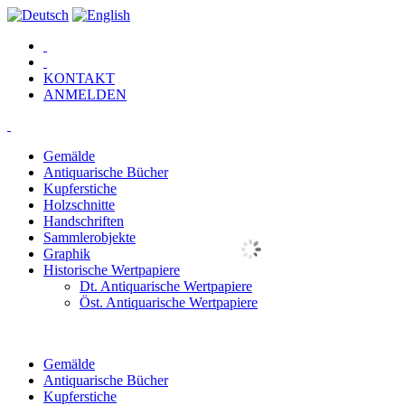
KONTAKT
ANMELDEN
Gemälde
Antiquarische Bücher
Kupferstiche
Holzschnitte
Handschriften
Sammlerobjekte
Graphik
Historische Wertpapiere
Dt. Antiquarische Wertpapiere
Öst. Antiquarische Wertpapiere
Gemälde
Antiquarische Bücher
Kupferstiche