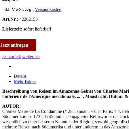
inkl. MwSt. zzgl.
Versandkosten
Art.Nr.:
42262153
Lieferzeit:
sofort lieferbar!
Jetzt anfragen
<< zurück
weiter >>
Details
Mehr Bilder
Beschreibung von Reisen im Amazonas-Gebiet von Charles-Marie
l'intérieur de l'Amérique méridionale, ...", Maastricht, Dufour 
AUTOR:
Charles-Marie de La Condamine (* 28.
Januar 1701 in Paris; † 4. F
Südamerikareise 1735-1745 und als engagierter Befürworter der Poc
wesentlich zu einer besseren Kenntnis der Region, sowohl geografisc
mehrere Reisen nach Südamerika und unter anderem in das Amazonasg