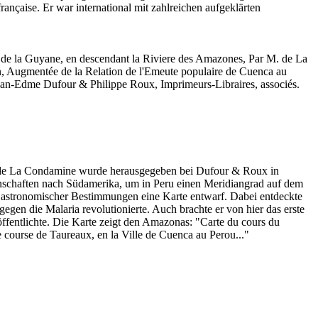
nçaise. Er war international mit zahlreichen aufgeklärten
 & de la Guyane, en descendant la Riviere des Amazones, Par M. de La
, Augmentée de la Relation de l'Emeute populaire de Cuenca au
ean-Edme Dufour & Philippe Roux, Imprimeurs-Libraires, associés.
ie de La Condamine wurde herausgegeben bei Dufour & Roux in
schaften nach Südamerika, um in Peru einen Meridiangrad auf dem
astronomischer Bestimmungen eine Karte entwarf. Dabei entdeckte
n die Malaria revolutionierte. Auch brachte er von hier das erste
ffentlichte. Die Karte zeigt den Amazonas: "Carte du cours du
 course de Taureaux, en la Ville de Cuenca au Perou..."