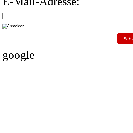
E-Mail-Adresse:
✎ Ve
google